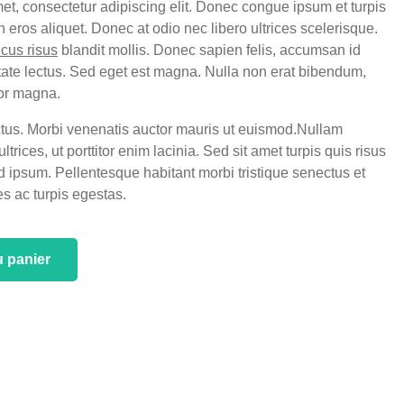
et, consectetur adipiscing elit. Donec congue ipsum et turpis
eros aliquet. Donec at odio nec libero ultrices scelerisque.
cus risus
blandit mollis. Donec sapien felis, accumsan id
utate lectus. Sed eget est magna. Nulla non erat bibendum,
por magna.
ctus. Morbi venenatis auctor mauris ut euismod.Nullam
trices, ut porttitor enim lacinia. Sed sit amet turpis quis risus
d ipsum. Pellentesque habitant morbi tristique senectus et
s ac turpis egestas.
u panier