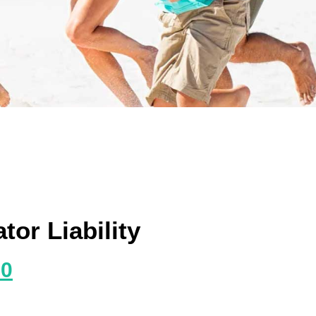
tor Liability
00