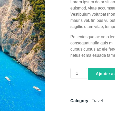
Lorem ipsum dolor sit am
euismod, vitae accumsan 
Vestibulum volutpat rhon
mauris vel, finibus vulp
sagittis diam vitae, tem
Pellentesque ac odio le
consequat nulla quis mi ul
cursus cursus ac eleifen
netus et malesuada fame
Ajouter a
Category :
Travel